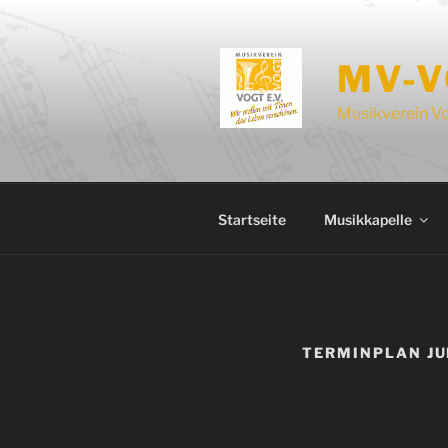
Zum
Inhalt
springen
MV-V
Musikverein Vo
Startseite
Musikkapelle
TERMINPLAN J