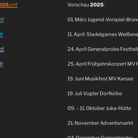
026
.pdf
Vorschau
2025
:
df
01. März Jugend-Vorspiel-Brun
df
11. April Stadelgames Weißen
df
24. April Generalprobe Festhal
df
25. April Frühjahrskonzert MV
19. Juni Musikfest MV Karsee
19. Juli Vogter Dorfkirbe
09. – 11. Oktober Juka-Hütte
21. November Adventsmarkt
04. Dezember Generalprobe