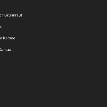
ch Grünkraut
au
le Karsee
 Karsee